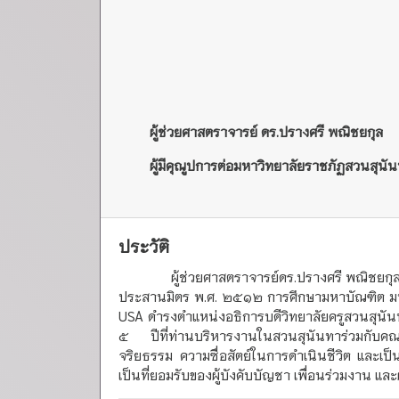
ผู้ช่วยศาสตราจารย์ ดร.ปรางศรี พณิชยกุล
ผู้มีคุณูปการต่อมหาวิทยาลัยราชภัฏสวนสุน
ประวัติ
ผู้ช่วยศาสตราจารย์ดร.ปรางศรี พณิชยกุล เกิด
ประสานมิตร พ.ศ. ๒๕๑๒ การศึกษามหาบัณฑิต มหา
USA ดำรงตำแหน่งอธิการบดีวิทยาลัยครูสวนสุ
๕ ปีที่ท่านบริหารงานในสวนสุนันทาร่วมกับคณะผู
จริยธรรม ความซื่อสัตย์ในการดำเนินชีวิต และเ
เป็นที่ยอมรับของผู้บังคับบัญชา เพื่อนร่วมงาน แ