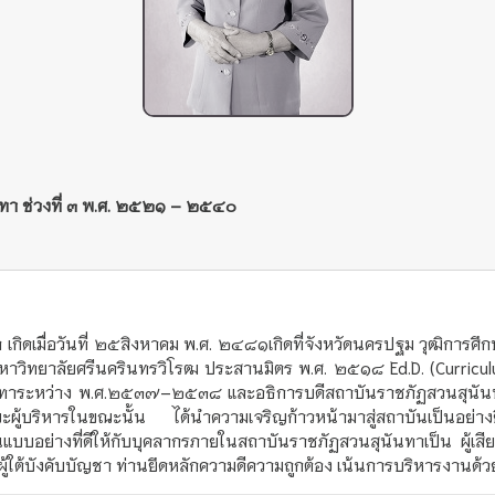
ันทา ช่วงที่ ๓ พ.ศ. ๒๕๒๑ – ๒๕๔๐
เมื่อวันที่ ๒๕สิงหาคม พ.ศ. ๒๔๘๑เกิดที่จังหวัดนครปฐม วุฒิการศึก
วิทยาลัยศรีนครินทรวิโรฒ ประสานมิตร พ.ศ. ๒๕๑๘ Ed.D. (Curriculum
นันทาระหว่าง พ.ศ.๒๕๓๗–๒๕๓๘ และอธิการบดีสถาบันราชภัฏสวนสุ
้บริหารในขณะนั้น ได้นำความเจริญก้าวหน้ามาสู่สถาบันเป็นอย่างยิ่
ป็นแบบอย่างที่ดีให้กับบุคลากรภายในสถาบันราชภัฏสวนสุนันทาเป็น ผู
ละผู้ใต้บังคับบัญชา ท่านยึดหลักความดีความถูกต้อง เน้นการบริหารงานด้