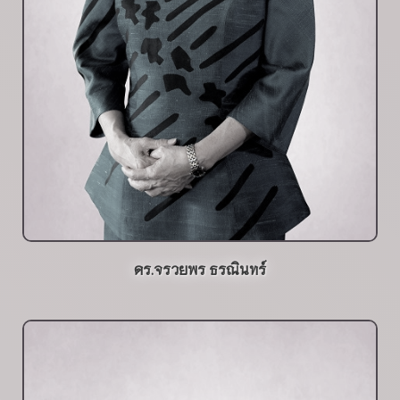
ดร.จรวยพร ธรณินทร์