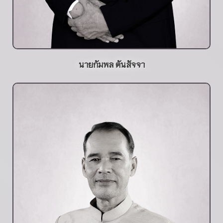
นายกัมพล ตันสัจจา