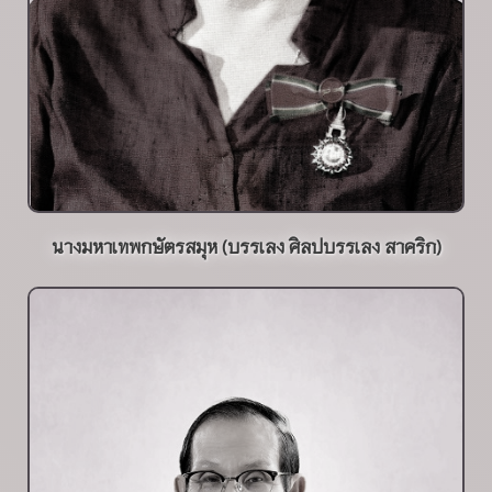
นางมหาเทพกษัตรสมุห (บรรเลง ศิลปบรรเลง สาคริก)