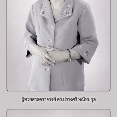
ผู้ช่วยศาสตราจารย์ ดร.ปรางศรี พณิชยกุล