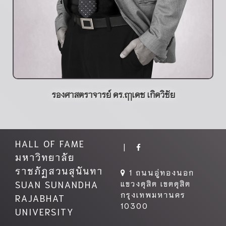
รองศาสตราจารย์ ดร.ฤๅเดช เกิดวิชัย
HALL OF FAME
|
มหาวิทยาลัย
ราชภัฏสวนสุนันทา
1 ถนนอู่ทองนอก
SUAN SUNANDHA
แขวงดุสิต เขตดุสิต
กรุงเทพมหานคร
RAJABHAT
10300
UNIVERSITY